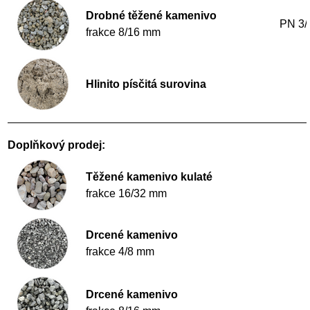
Drobné těžené kamenivo
PN 3/
frakce 8/16 mm
Hlinito písčitá surovina
Doplňkový prodej:
Těžené kamenivo
kulaté
frakce 16/32 mm
Drcené kamenivo
frakce 4/8 mm
Drcené kamenivo