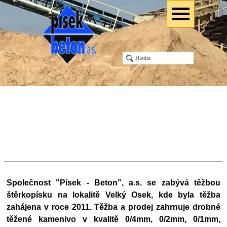
Společnost "Písek - Beton", a.s. se zabývá těžbou
štěrkopísku na lokalitě Velký Osek, kde byla těžba
zahájena v roce 2011. Těžba a prodej zahrnuje drobné
těžené kamenivo v kvalitě 0/4mm, 0/2mm, 0/1mm,