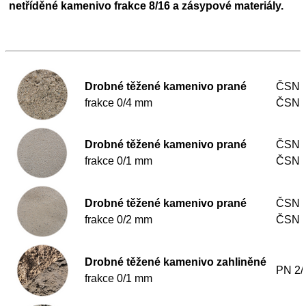
netříděné kamenivo frakce 8/16 a zásypové materiály.
Drobné těžené kamenivo
prané
ČSN E
frakce 0/4 mm
ČSN 
Drobné těžené kamenivo
prané
ČSN E
frakce 0/1 mm
ČSN 
Drobné těžené kamenivo
prané
ČSN E
frakce 0/2 mm
ČSN 
Drobné těžené kamenivo
zahliněné
PN 2/
frakce 0/1 mm